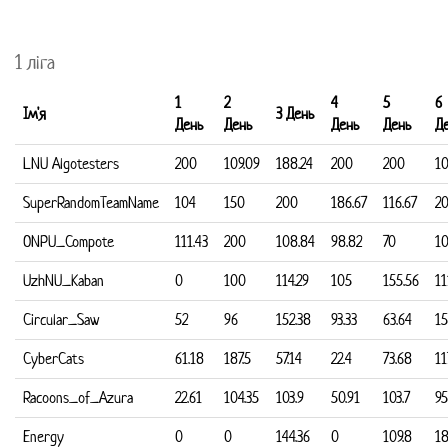
1 ліга
1
2
4
5
6
Ім'я
3 День
День
День
День
День
Д
LNU Algotesters
200
109.09
188.24
200
200
1
SuperRandomTeamName
104
150
200
186.67
116.67
2
ONPU_Compote
111.43
200
108.84
98.82
70
10
UzhNU_Kaban
0
100
114.29
105
155.56
11
Circular_Saw
52
96
152.38
93.33
63.64
1
CyberCats
61.18
187.5
57.14
22.4
73.68
11
Racoons_of_Azura
22.61
104.35
103.9
50.91
103.7
95
Energy
0
0
144.36
0
109.8
18