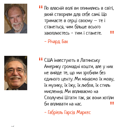
По власній волі ви опинились в світі,
який створили для себе самі. Що
тримаєте в серці своєму – тe і
станеться, чим більше всього
захоплюєтесь - тим і станете.
- Річард Бах
США інвестують в Латинську
Америку громадні кошти, але у них
не вийде те, що ми зробили без
єдиного центу. Ми міняємо їх мову,
їх музику, їх їжу, їх любов, їх стиль
мислення. Ми впливаємо на
Сполучені Штати так, як вони хотіли
би впливати на нас.
- Габріель Гарсія Маркес