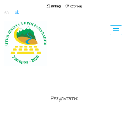
31 липня - 07 серпня
en
uk
Toggle
navigat
Результати: