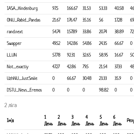
IASA_Hindenburg
97.5
166.67
31.53
53.33
40.58
46
ONU_Rabid_Pandas
21.67
176.47
35.16
56
17.28
69
rand.next
54.74
157.89
33.86
20.74
38.89
72
Swapper
49.52
142.86
54.86
24.35
66.67
0
LLUN
57.78
92.31
32.65
58.95
16.67
5
Not_exactly
47.27
42.86
79.5
21.54
37.33
4
UzhNU_JustSmile
0
66.67
30.48
23.33
35.9
0
DSTU_Nevs_Eremos
0
0
0
98.82
0
0
2 ліга
1
2
3
4
5
6
Ім'я
Рез
День
День
День
День
День
День