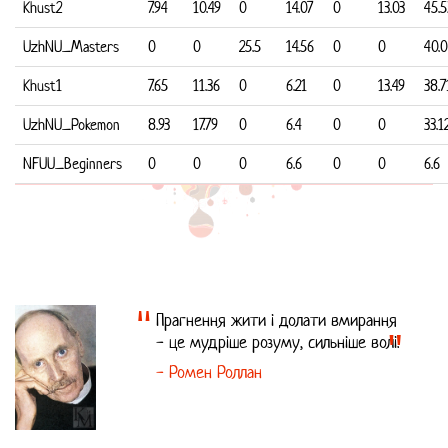
Khust2
7.94
10.49
0
14.07
0
13.03
45.5
UzhNU_Masters
0
0
25.5
14.56
0
0
40.
Khust1
7.65
11.36
0
6.21
0
13.49
38.7
UzhNU_Pokemon
8.93
17.79
0
6.4
0
0
33.1
NFUU_Beginners
0
0
0
6.6
0
0
6.6
Прагнення жити і долати вмирання
- це мудріше розуму, сильніше волі.
- Ромен Роллан